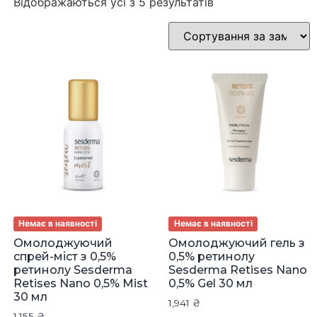
Відображаються усі з 5 результатів
Немає в наявності
Немає в наявності
Омолоджуючий
Омолоджуючий гель з
спрей-міст з 0,5%
0,5% ретинолу
ретинолу Sesderma
Sesderma Retises Nano
Retises Nano 0,5% Mist
0,5% Gel 30 мл
30 мл
1,941
₴
1,155
₴