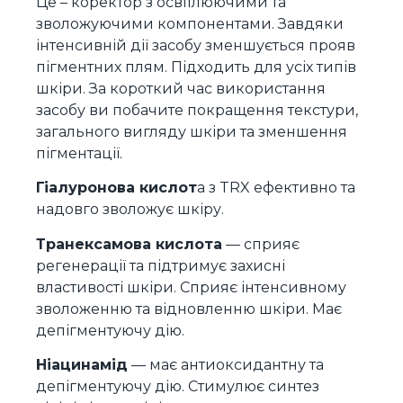
Це – коректор з освітлюючими та
зволожуючими компонентами. Завдяки
інтенсивній дії засобу зменшується прояв
пігментних плям. Підходить для усіх типів
шкіри. За короткий час використання
засобу ви побачите покращення текстури,
загального вигляду шкіри та зменшення
пігментації.
Гіалуронова кислот
а з TRX ефективно та
надовго зволожує шкіру.
Транексамова кислота
— сприяє
регенерації та підтримує захисні
властивості шкіри. Сприяє інтенсивному
зволоженню та відновленню шкіри. Має
депігментуючу дію.
Ніацинамід
— має антиоксидантну та
депігментуючу дію. Стимулює синтез