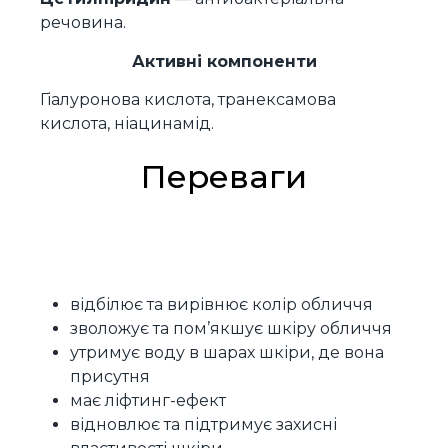
речовина.
Активні компоненти
Гіалуронова кислота, транексамова
кислота, ніацинамід.
Переваги
відбілює та вирівнює колір обличчя
зволожує та пом’якшує шкіру обличчя
утримує воду в шарах шкіри, де вона
присутня
має ліфтинг-ефект
відновлює та підтримує захисні