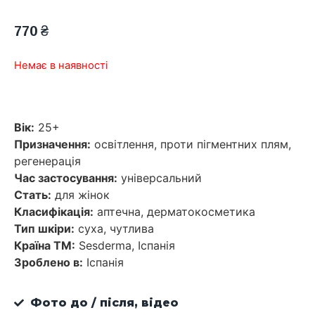
770
₴
Немає в наявності
Вік:
25+
Призначення:
освітлення, проти пігментних плям,
регенерація
Час застосування:
універсальний
Стать:
для жінок
Класифікація:
аптечна, дерматокосметика
Тип шкіри:
суха, чутлива
Країна ТМ:
Sesderma, Іспанія
Зроблено в:
Іспанія
Фото до / після, відео