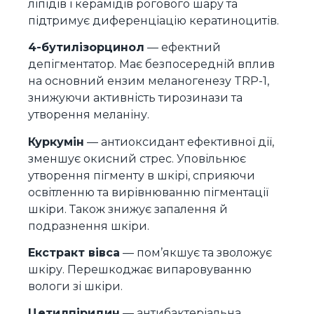
ліпідів і керамідів рогового шару та
підтримує диференціацію кератиноцитів.
4-бутилізорцинол
— ефектний
депігментатор. Має безпосередній вплив
на основний ензим меланогенезу TRP-1,
знижуючи активність тирозинази та
утворення меланіну.
Куркумін
— антиоксидант ефективної дії,
зменшує окисний стрес. Уповільнює
утворення пігменту в шкірі, сприяючи
освітленню та вирівнюванню пігментації
шкіри. Також знижує запалення й
подразнення шкіри.
Екстракт вівса
— пом’якшує та зволожує
шкіру. Перешкоджає випаровуванню
вологи зі шкіри.
Цетилпіридин
— антибактеріальна