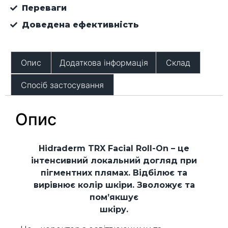
Переваги
Доведена ефективність
Опис
Додаткова інформація
Склад
Спосіб застосування
Опис
Hidraderm TRX Facial Roll-On – це
інтенсивний локальний догляд при
пігментних плямах. Відбілює та
вирівнює колір шкіри. Зволожує та
пом’якшує
шкіру.