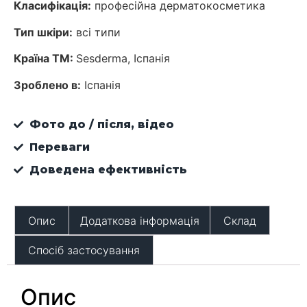
Класифікація:
професійна дерматокосметика
Тип шкіри:
всі типи
Країна ТМ:
Sesderma, Іспанія
Зроблено в:
Іспанія
Фото до / після, відео
Переваги
Доведена ефективність
Опис
Додаткова інформація
Склад
Спосіб застосування
Опис