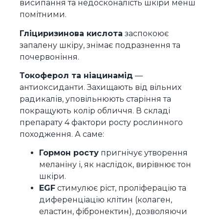
висипання та недосконалість шкіри менш
помітними.
Гліциризинова кислота
заспокоює
запалену шкіру, знімає подразнення та
почервоніння.
Токоферол та ніацинамід
—
антиоксиданти. Захищають від вільних
радикалів, уповільнюють старіння та
покращують колір обличчя. В складі
препарату 4 фактори росту рослинного
походження. А саме:
Гормон росту
пригнічує утворення
меланіну і, як наслідок, вирівнює тон
шкіри.
EGF
стимулює ріст, проліферацію та
диференціацію клітин (колаген,
еластин, фібронектин), дозволяючи