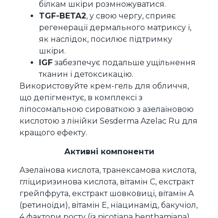
білкам шкіри розмножуватися.
TGF-BETA2
, у свою чергу, сприяє
регенерації дермального матриксу і,
як наслідок, посилює підтримку
шкіри.
IGF
забезпечує подальше ущільнення
тканин і детоксикацію.
Використовуйте крем-гель для обличчя,
що депігментує, в комплексі з
ліпосомальною сироваткою з азелаїновою
кислотою з лінійки Sesderma Azelac Ru для
кращого ефекту.
Активні компоненти
Азелаїнова кислота, транексамова кислота,
гліциризинова кислота, вітамін С, екстракт
грейпфрута, екстракт шовковиці, вітамін A
(ретиноїди), вітамін E, ніацинамід, бакучіол,
4 фактори росту (із nicotiana benthamiana),