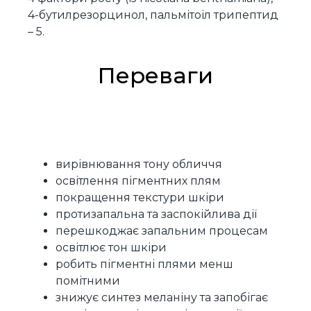
4-бутилрезорцинол, пальмітоіл трипептид
– 5.
Переваги
вирівнювання тону обличчя
освітлення пігментних плям
покращення текстури шкіри
протизапальна та заспокійлива дії
перешкоджає запальним процесам
освітлює тон шкіри
робить пігментні плями менш
помітними
знижує синтез меланіну та запобігає