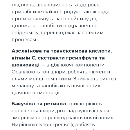
гладкість, шовковистість та здорове,
привабливе сяйво. Продукт також надає
протизапальну та заспокійливу дії,
допомагає запобігти подразненню
епідермісу, перешкоджає запальним
процесам.
Азелаїнова та транексамова кислоти,
вітамін С, екстракти грейпфрута та
шовковиці
— відбілюючі компоненти.
Освітлюють тон шкіри, роблять пігментні
плями менш помітними. Знижують синтез
меланіну та запобігають появі нових
ділянок пігментації.
Бакучіол та ретинол
прискорюють
оновлення шкіри, розгладжують існуючі
зморшки та перешкоджають появі нових.
Вирівнюють тон і рельєф, роблять